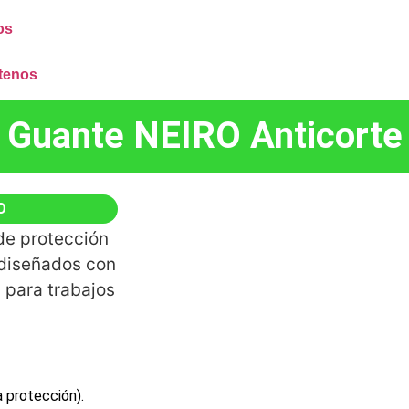
os
tenos
Guante NEIRO Anticorte
O
de protección
 diseñados con
a para trabajos
a protección).