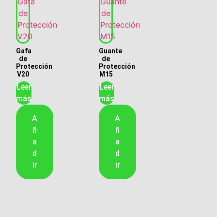
Gafa
Guante
de
de
Protección
Protección
V20
M15
Leer
Leer
más
más
A
A
ñ
ñ
a
a
d
d
ir
ir