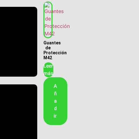
Guantes
de
Protección
M42
Leer
más
A
ñ
a
d
ir