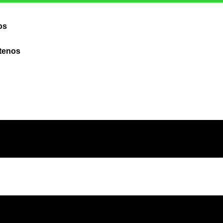
os
tenos