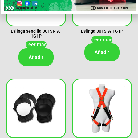
Eslinga sencilla 301SR-A-
Eslinga 301S-A-1G1P
1G1P
Leer más
Leer más
Añadir
Añadir