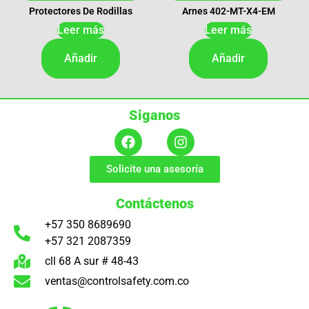
Protectores De Rodillas
Arnes 402-MT-X4-EM
Leer más
Leer más
Añadir
Añadir
Siganos
Solicite una asesoría
Contáctenos
+57 350 8689690
+57 321 2087359
cll 68 A sur # 48-43
Nuestro Equipo de Expertos
ventas@controlsafety.com.co
estan listos a Responder
duddas o requerimientos.