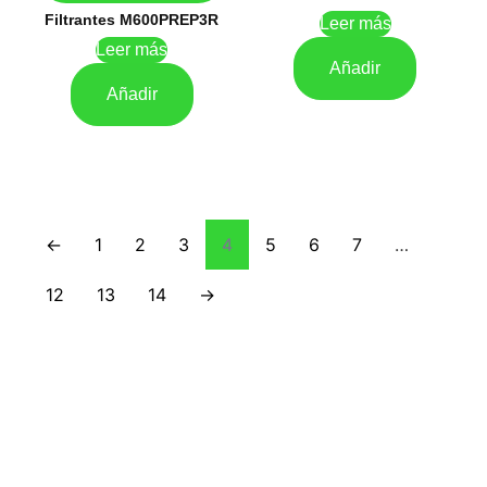
Filtrantes M600PREP3R
Leer más
Leer más
Añadir
Añadir
←
1
2
3
4
5
6
7
…
12
13
14
→